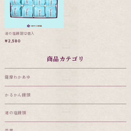
渚の塩饅頭12個入
¥2,580
商品カテゴリ
薩摩わかあゆ
かるかん饅頭
渚の塩饅頭
茶里