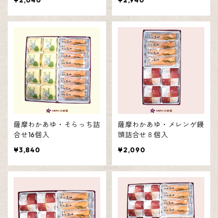
¥2,040
¥2,940
薩摩わかあゆ・そらっち詰
薩摩わかあゆ・メレンゲ饅
合せ16個入
頭詰合せ８個入
¥3,840
¥2,090