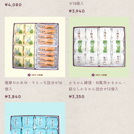
せ16個入
¥4,080
¥3,940
薩摩わかあゆ・そらっち詰合せ16
かるかん饅頭・知覧茶かるかん・
個入
餡なしかるかん詰合せ12個入
¥3,840
¥3,350