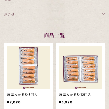
詰合せ
小田屋特選詰合せ
商品一覧
かるかん饅頭・知覧茶かるかん・餡なしかるかん詰合せ
薩摩わかあゆ・知覧茶かるかん詰合せ
薩摩わかあゆ・そらっち詰合せ
薩摩わかあゆ・メレンゲ饅頭詰合せ
薩摩わかあゆ8個入
薩摩わかあゆ12個入
¥2,090
¥3,020
薩摩わかあゆ・かるかん饅頭