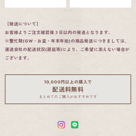
かるかん饅頭・そらっち詰合せ
【発送について】
かるかん饅頭・餡なしかるかん詰合せ
お客様よりご注文確認後３日以内の発送となります。
※繫忙期(GW・お盆・年末年始)の商品発送につきましては、
かるかん饅頭・メレンゲ饅頭詰合せ
運送会社の配送状況(遅延等)により、ご希望に添えない場合が
ございます。
10,000円以上の購入で
配送料無料
まとめてのご購入がおすすめです