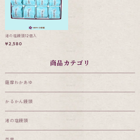
渚の塩饅頭12個入
¥2,580
商品カテゴリ
薩摩わかあゆ
かるかん饅頭
渚の塩饅頭
茶里