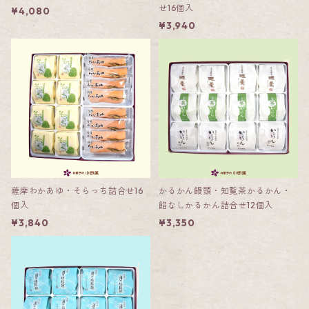
せ16個入
¥4,080
¥3,940
薩摩わかあゆ・そらっち詰合せ16
かるかん饅頭・知覧茶かるかん・
個入
餡なしかるかん詰合せ12個入
¥3,840
¥3,350