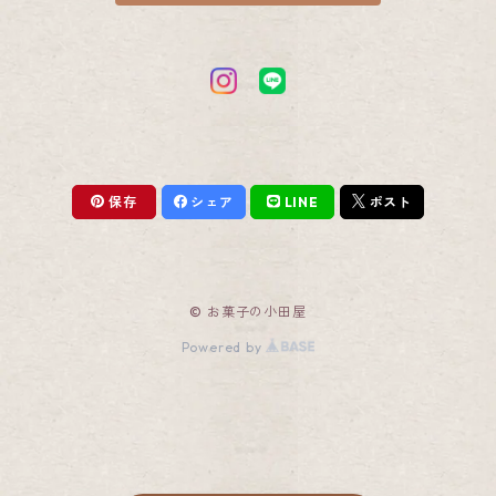
かるかん饅頭・知覧茶かるかん・餡なしかるかん詰合せ
薩摩わかあゆ・知覧茶かるかん詰合せ
薩摩わかあゆ・そらっち詰合せ
保存
シェア
LINE
ポスト
薩摩わかあゆ・メレンゲ饅頭詰合せ
薩摩わかあゆ・かるかん饅頭
© お菓子の小田屋
かるかん饅頭・そらっち詰合せ
Powered by
かるかん饅頭・餡なしかるかん詰合せ
かるかん饅頭・メレンゲ饅頭詰合せ