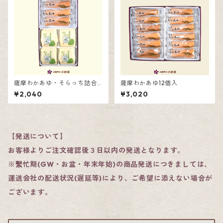
薩摩わかあゆ・そらっち詰合
薩摩わかあゆ12個入
せ8個入
¥2,040
¥3,020
【発送について】
お客様よりご注文確認後３日以内の発送となります。
※繫忙期(GW・お盆・年末年始)の商品発送につきましては、
運送会社の配送状況(遅延等)により、ご希望に添えない場合が
ございます。