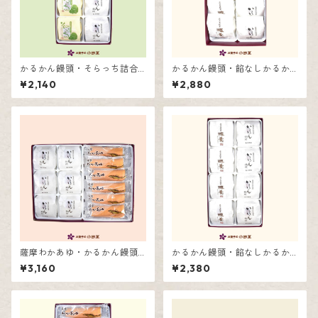
かるかん饅頭・そらっち詰合
かるかん饅頭・餡なしかるか
せ8個入
ん詰合せ10個入
¥2,140
¥2,880
薩摩わかあゆ・かるかん饅頭
かるかん饅頭・餡なしかるか
詰合せ12個入
ん詰合せ8個入
¥3,160
¥2,380