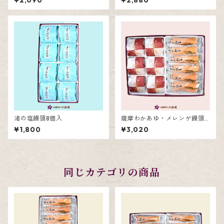
¥2,090
¥2,880
渚の塩饅頭8個入
薩摩わかあゆ・メレンゲ饅頭
詰合せ12個入
¥1,800
¥3,020
同じカテゴリの商品