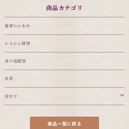
商品カテゴリ
薩摩わかあゆ
かるかん饅頭
渚の塩饅頭
茶里
詰合せ
小田屋特選詰合せ
商品一覧に戻る