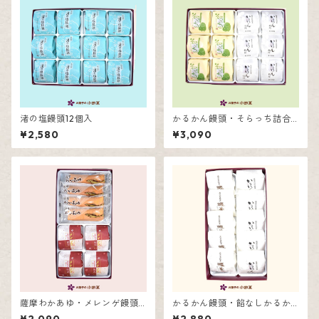
渚の塩饅頭12個入
かるかん饅頭・そらっち詰合
せ12個入
¥2,580
¥3,090
薩摩わかあゆ・メレンゲ饅頭
かるかん饅頭・餡なしかるか
詰合せ８個入
ん詰合せ10個入