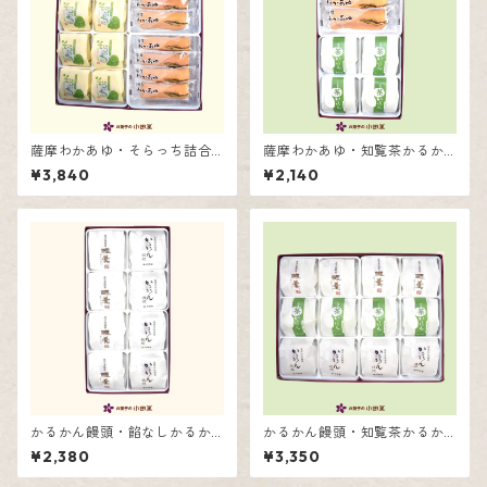
薩摩わかあゆ・そらっち詰合
薩摩わかあゆ・知覧茶かるか
せ16個入
ん詰合せ8個入
¥3,840
¥2,140
かるかん饅頭・餡なしかるか
かるかん饅頭・知覧茶かるか
ん詰合せ8個入
ん・餡なしかるかん詰合せ12
¥2,380
¥3,350
個入