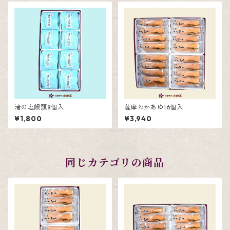
渚の塩饅頭8個入
薩摩わかあゆ16個入
¥1,800
¥3,940
同じカテゴリの商品