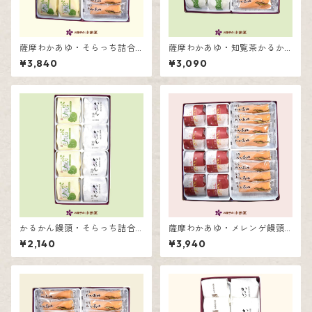
薩摩わかあゆ・そらっち詰合
薩摩わかあゆ・知覧茶かるか
せ16個入
ん詰合せ12個入
¥3,840
¥3,090
かるかん饅頭・そらっち詰合
薩摩わかあゆ・メレンゲ饅頭
せ8個入
詰合せ16個入
¥2,140
¥3,940