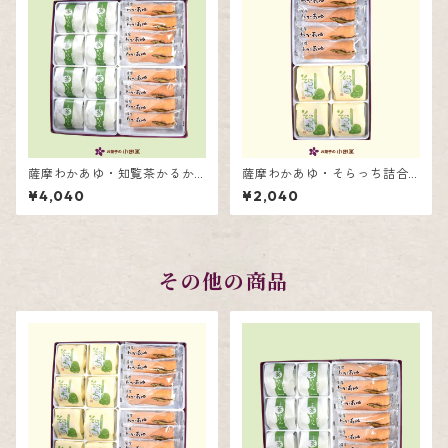
薩摩わかあゆ・知覧茶かるか
薩摩わかあゆ・そらっち詰合
ん詰合せ16個入
せ8個入
¥4,040
¥2,040
その他の商品