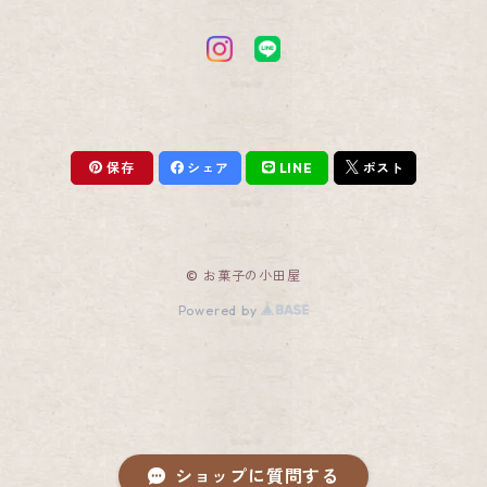
薩摩わかあゆ・知覧茶かるかん詰合せ
薩摩わかあゆ・そらっち詰合せ
保存
シェア
LINE
ポスト
薩摩わかあゆ・メレンゲ饅頭詰合せ
薩摩わかあゆ・かるかん饅頭
© お菓子の小田屋
かるかん饅頭・そらっち詰合せ
Powered by
かるかん饅頭・餡なしかるかん詰合せ
かるかん饅頭・メレンゲ饅頭詰合せ
ショップに質問する