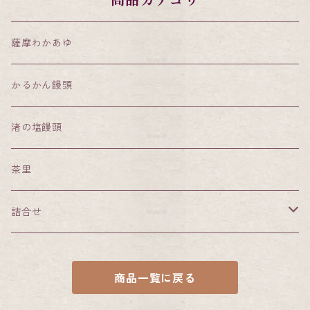
商品カテゴリ
薩摩わかあゆ
かるかん饅頭
渚の塩饅頭
茶里
詰合せ
小田屋特選詰合せ
商品一覧に戻る
かるかん饅頭・知覧茶かるかん・餡なしかるかん詰合せ