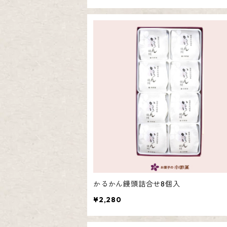
かるかん饅頭・メレンゲ饅頭詰合せ
かるかん饅頭詰合せ8個入
¥2,280