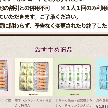
おすすめ商品
レンゲ饅
薩摩わかあゆ・そらっち詰
かるかん饅頭・知覧茶かる
渚の塩饅
合せ16個入
かん・餡なしかるかん詰合
¥2,58