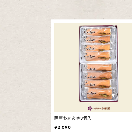
小田屋特選詰合せ
かるかん饅頭・知覧茶かるかん・餡なし
薩摩わかあゆ・知覧茶かるかん詰合せ
薩摩わかあゆ・そらっち詰合せ
薩摩わかあゆ・メレンゲ饅頭詰合せ
薩摩わかあゆ・かるかん饅頭
かるかん饅頭・そらっち詰合せ
薩摩わかあゆ8個入
かるかん饅頭・餡なしかるかん詰合せ
¥2,090