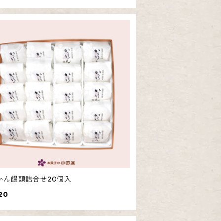
かん饅頭詰合せ20個入
20