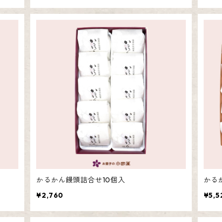
かるかん饅頭詰合せ10個入
かる
¥2,760
¥5,5