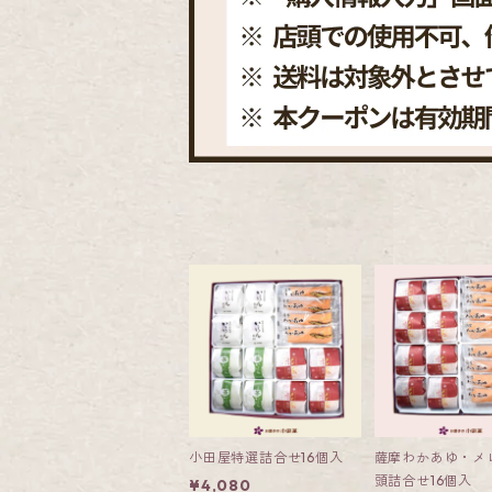
小田屋特選詰合せ16個入
薩摩わかあゆ・メ
頭詰合せ16個入
¥4,080