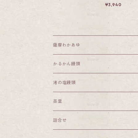
¥3,940
薩摩わかあゆ
かるかん饅頭
渚の塩饅頭
茶里
詰合せ