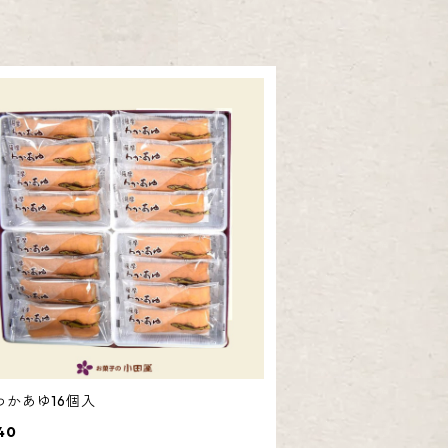
わかあゆ16個入
40