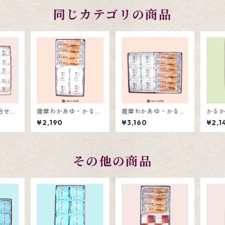
同じカテゴリの商品
合せ2
薩摩わかあゆ・かるか
薩摩わかあゆ・かるか
かる
ん饅頭詰合せ8個入
ん饅頭詰合せ12個入
ち詰合
¥2,190
¥3,160
¥2,1
その他の商品