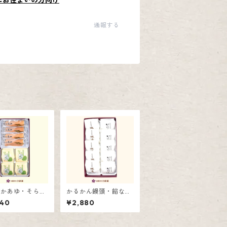
にお住まいの方向け
通報する
わかあゆ・そらっ
かるかん饅頭・餡なし
せ8個入
かるかん詰合せ10個入
040
¥2,880