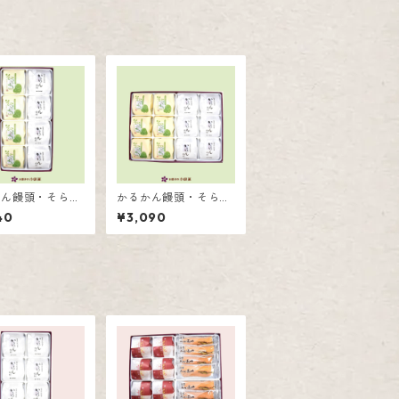
かん饅頭・そらっ
かるかん饅頭・そらっ
せ8個入
ち詰合せ12個入
40
¥3,090