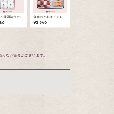
ん饅頭詰合せ8
薩摩わかあゆ・メレン
ゲ饅頭詰合せ16個入
80
¥3,940
に添えない場合がございます。