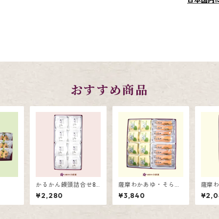
日本国内
おすすめ商品
かるかん饅頭詰合せ8
薩摩わかあゆ・そらっ
薩摩
個入
ち詰合せ16個入
ち詰合
¥2,280
¥3,840
¥2,