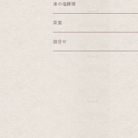
渚の塩饅頭
茶里
詰合せ
小田屋特選詰合せ
かるかん饅頭・知覧茶かるかん・餡なし
薩摩わかあゆ・知覧茶かるかん詰合せ
薩摩わかあゆ・そらっち詰合せ
薩摩わかあゆ・メレンゲ饅頭詰合せ