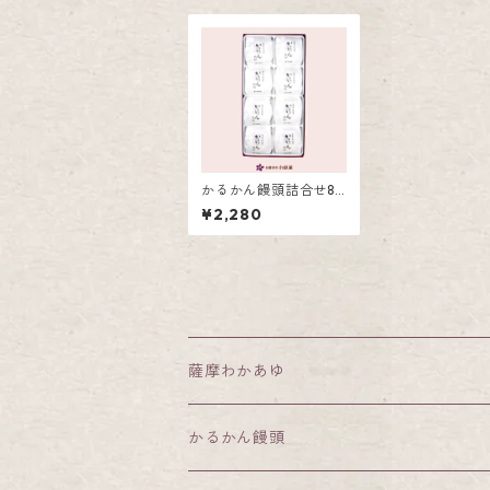
かるかん饅頭詰合せ8
個入
¥2,280
薩摩わかあゆ
かるかん饅頭