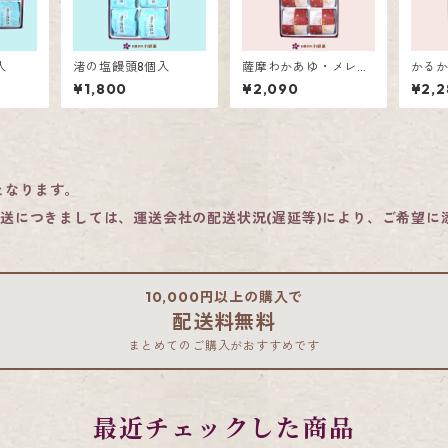
入
渚の塩饅頭8個入
薩摩わかあゆ・メレン
かるか
ゲ饅頭詰合せ８個入
個入
¥1,800
¥2,090
¥2,2
となります。
発送につきましては、運送会社の配送状況(遅延等)により、ご希望
10,000円以上の購入で
配送料無料
まとめてのご購入がおすすめです
最近チェックした商品