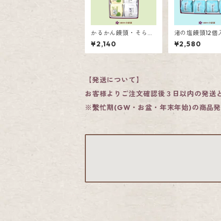
かるかん饅頭・そらっ
渚の塩饅頭12個
ち詰合せ8個入
¥2,140
¥2,580
【発送について】
お客様よりご注文確認後３日以内の発送
※繫忙期(GW・お盆・年末年始)の商品