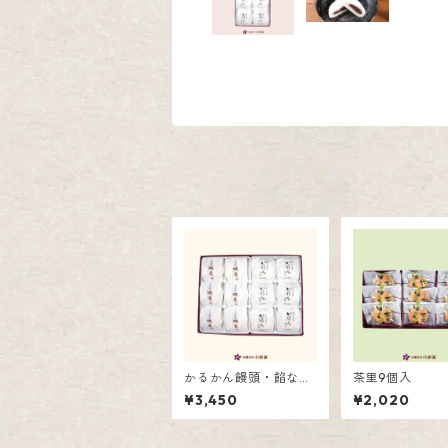
かるかん饅頭・餡なし
茶里9個入
かるかん詰合せ12個入
¥3,450
¥2,020