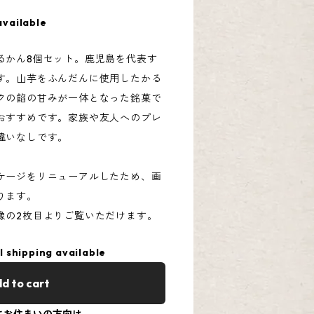
available
るかん8個セット。鹿児島を代表す
す。山芋をふんだんに使用したかる
クの餡の甘みが一体となった銘菓で
おすすめです。家族や友人へのプレ
違いなしです。
ケージをリニューアルしたため、画
ります。
の2枚目よりご覧いただけます。
l shipping available
d to cart