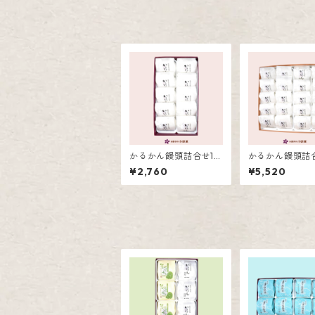
かるかん饅頭詰合せ10
かるかん饅頭詰
個入
0個入
¥2,760
¥5,520